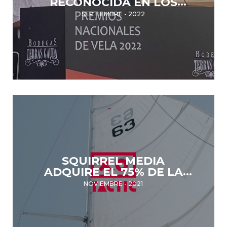
RECONOCIDA EN LOS
PREMIOS NACIONALES DE
SEPTIEMBRE - 2022
VELA
SQUIRREL MEDIA
ADQUIRE EL 75% DE LA
PRODUCTORA
NOVIEMBRE - 2021
AUDIOVISUAL TACTIC,
ESPECIALIZADA EN EL
SECTOR NÁUTICO