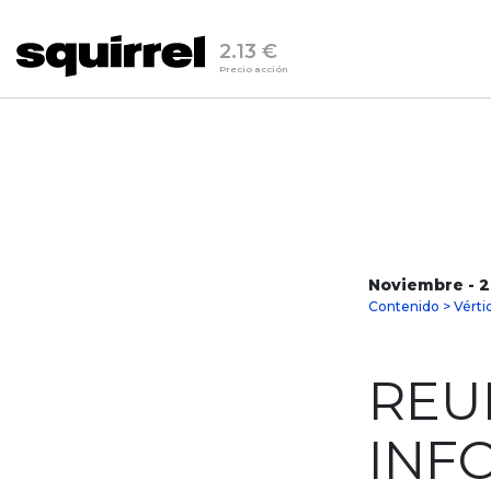
2.13 €
Precio acción
Noviembre - 
Contenido > Vért
REU
INF