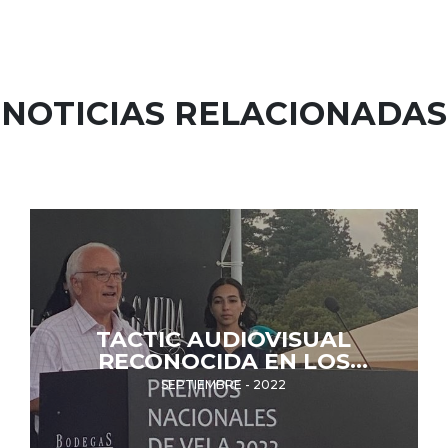
NOTICIAS RELACIONADAS
TACTIC AUDIOVISUAL
RECONOCIDA EN LOS
PREMIOS NACIONALES DE
SEPTIEMBRE - 2022
VELA