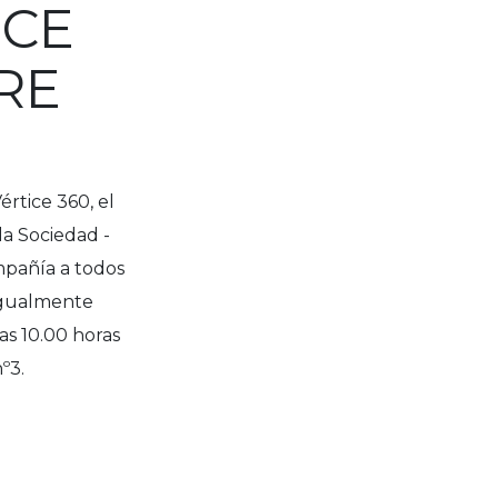
ICE
RE
értice 360, el
la Sociedad -
mpañía a todos
 igualmente
as 10.00 horas
º3.