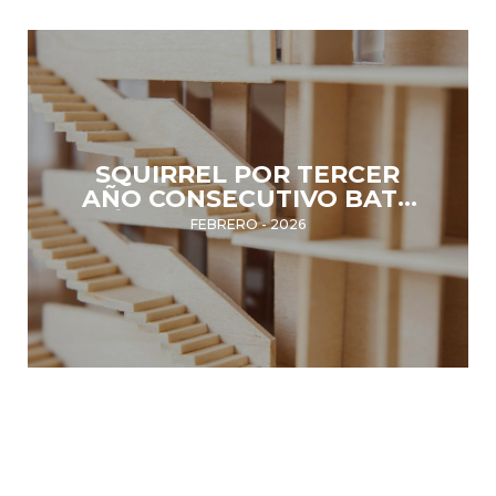
SQUIRREL POR TERCER
AÑO CONSECUTIVO BATE
RÉCORD DE BENEFICIOS
FEBRERO - 2026