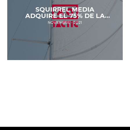
SQUIRREL MEDIA
ADQUIRE EL 75% DE LA
PRODUCTORA
NOVIEMBRE - 2021
AUDIOVISUAL TACTIC,
ESPECIALIZADA EN EL
SECTOR NÁUTICO