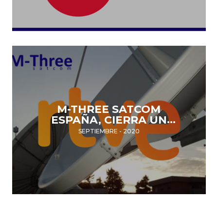
HISPASAT PARA RTVE
M-THREE SATCOM
ESPAÑA, CIERRA UN
ACUERDO CON EL GRUPO
SEPTIEMBRE - 2020
GODÓ